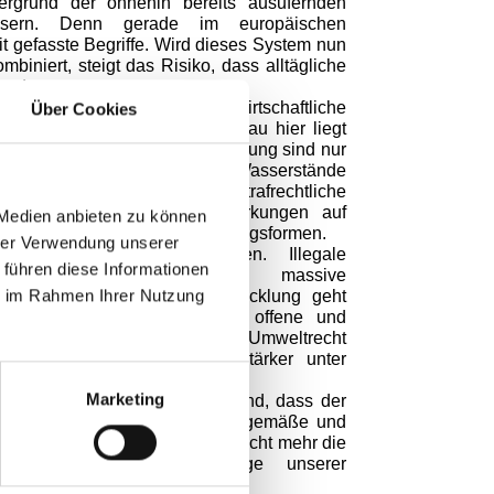
tergrund der ohnehin bereits ausufernden
wässern. Denn gerade im europäischen
it gefasste Begriffe. Wird dieses System nun
mbiniert, steigt das Risiko, dass alltägliche
erden.
and-, forst- und fischereiwirtschaftliche
Über Cookies
einträchtigungen gelten? Genau hier liegt
hzucht und Gewässerbewirtschaftung sind nur
d. Wer Teiche bewirtschaftet, Wasserstände
ufig Lebensräume. Wenn die strafrechtliche
en oder hypothetischer Auswirkungen auf
 Medien anbieten zu können
ung traditioneller Bewirtschaftungsformen.
hrer Verwendung unserer
ten wirksam verfolgt werden. Illegale
 führen diese Informationen
minalität oder vorsätzliche, massive
ie im Rahmen Ihrer Nutzung
t werden. Die aktuelle Entwicklung geht
nzungen entstehen zunehmend offene und
 einem ohnehin hochkomplexen Umweltrecht
ge Bewirtschaftung immer stärker unter
Marketing
herei ist es deshalb entscheidend, dass der
chutzklauseln für eine ordnungsgemäße und
roht eine Entwicklung, bei der nicht mehr die
ltägliche Nutzung und Pflege unserer