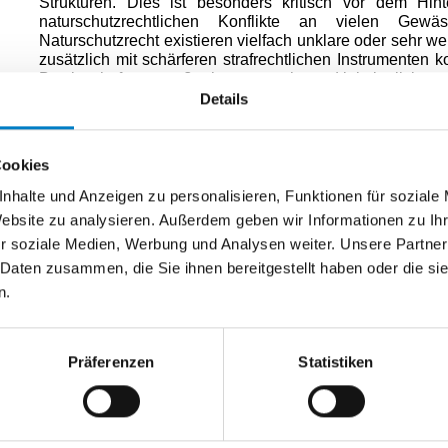
Strukturen. Dies ist besonders kritisch vor dem Hin
naturschutzrechtlichen Konflikte an vielen Ge
Naturschutzrecht existieren vielfach unklare oder sehr we
zusätzlich mit schärferen strafrechtlichen Instrumenten ko
Bewirtschaftungsmaßnahmen zunehmend kriminalisiert w
Welche Ausnahmen sollen künftig für ordnungsgemäße l
Details
Nutzungen, gute fachliche Praxis und unvermeidbare Be
einer der zentralen Konfliktpunkte. Denn Fischerei, Fisc
möglich, wenn in natürliche Prozesse eingegriffen wir
Cookies
reguliert oder Gewässer unterhält, verändert zwangslä
Bewertung bereits auf Grundlage potenzieller Risik
nhalte und Anzeigen zu personalisieren, Funktionen für soziale
Ökosysteme erfolgt, droht eine schleichende Kriminalisier
Website zu analysieren. Außerdem geben wir Informationen zu I
Selbstverständlich müssen schwere Umweltstrafta
r soziale Medien, Werbung und Analysen weiter. Unsere Partner
Schadstoffeinleitungen, organisierte Umweltkri
 Daten zusammen, die Sie ihnen bereitgestellt haben oder die s
Gewässerverunreinigungen müssen konsequent bestraf
jedoch weit darüber hinaus. Anstelle klarer Abgre
n.
interpretationsfähige Strafbarkeitsräume. Gerade in
wächst damit die Gefahr, dass legale und notwendi
Generalverdacht gerät.
Präferenzen
Statistiken
Für die Fischerei, die Teichwirtschaft und die Angelfisc
Gesetzgeber bei der Umsetzung der Richtlinie klare S
fachlich anerkannte Bewirtschaftung schafft. Andernfalls d
vorsätzliche Umweltzerstörung, sondern die al
Kulturlandschaften im Mittelpunkt steht."