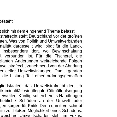
besteht
 sich mit dem eingehend Thema befasst:
trafrecht steht Deutschland vor der größten
hnten. Was von Politik und Umweltverbänden
lität dargestellt wird, birgt für die Land-,
– insbesondere dort, wo Bewirtschaftung
t verbunden ist. Für die Fischerei, die
eplanten Änderungen weitreichende Folgen
weltstrafrecht zunehmend von der Ahndung
enzieller Umweltwirkungen. Damit geraten
s, die bislang Teil einer ordnungsgemäßen
liedstaaten, das Umweltstrafrecht deutlich
iminalität, wie illegale Giftmüllentsorgung
rweitert. Künftig sollen bereits Handlungen
, erhebliche Schäden an der Umwelt oder
n sorgen für Kritik. Denn damit verschiebt
 hin zur bloßen Möglichkeit eines Schadens.
chweisbare Umweltschaden steht im Fokus,