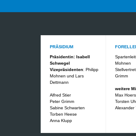
PRÄSIDIUM
FORELLE
Präsidentin: Isabell
Spartenleit
Schwegel
Mohnen
Vizepräsidenten
: Philipp
Stellvertre
Mohnen und Lars
Grimm
Dettmann
weitere Mi
Alfred Stier
​Max Hoer
Peter Grimm
Torsten Uh
Sabine Schwarten
Alexander
Torben Heese
​Anna Klupp