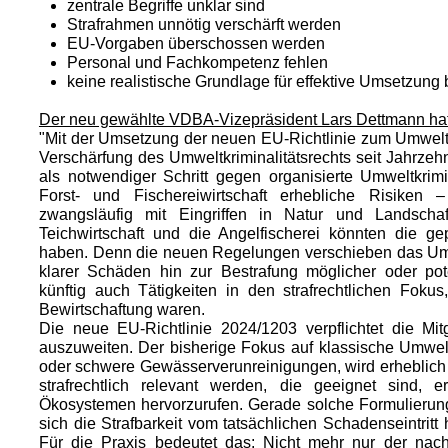
zentrale Begriffe unklar sind
Strafrahmen unnötig verschärft werden
EU‑Vorgaben überschossen werden
Personal und Fachkompetenz fehlen
keine realistische Grundlage für effektive Umsetzung 
Der neu gewählte VDBA-Vizepräsident Lars Dettmann hat
"Mit der Umsetzung der neuen EU-Richtlinie zum Umwelts
Verschärfung des Umweltkriminalitätsrechts seit Jahrze
als notwendiger Schritt gegen organisierte Umweltkrimina
Forst- und Fischereiwirtschaft erhebliche Risiken 
zwangsläufig mit Eingriffen in Natur und Landschaf
Teichwirtschaft und die Angelfischerei könnten die g
haben. Denn die neuen Regelungen verschieben das Um
klarer Schäden hin zur Bestrafung möglicher oder pot
künftig auch Tätigkeiten in den strafrechtlichen Foku
Bewirtschaftung waren.
Die neue EU-Richtlinie 2024/1203 verpflichtet die Mitg
auszuweiten. Der bisherige Fokus auf klassische Umweltkr
oder schwere Gewässerverunreinigungen, wird erheblich e
strafrechtlich relevant werden, die geeignet sind
Ökosystemen hervorzurufen. Gerade solche Formulierunge
sich die Strafbarkeit vom tatsächlichen Schadenseintritt
Für die Praxis bedeutet das: Nicht mehr nur der na