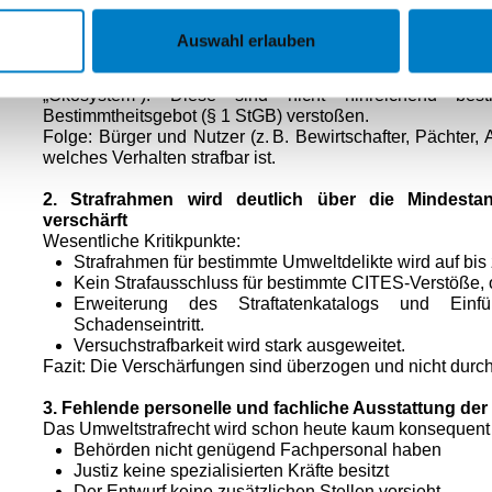
Kernaussagen der Fischerei- und Wasserrechtskomm
Auswahl erlauben
1. Unklare neue strafrechtliche Begriffe
Der Entwurf führt neue Legaldefinitionen ein („Lebensr
„Ökosystem“). Diese sind nicht hinreichend b
Bestimmtheitsgebot (§ 1 StGB) verstoßen.
Folge: Bürger und Nutzer (z. B. Bewirtschafter, Pächter,
welches Verhalten strafbar ist.
2. Strafrahmen wird deutlich über die Mindest
verschärft
Wesentliche Kritikpunkte:
Strafrahmen für bestimmte Umweltdelikte wird auf bis z
Kein Strafausschluss für bestimmte CITES‑Verstöße, 
Erweiterung des Straftatenkatalogs und Einf
Schadenseintritt.
Versuchstrafbarkeit wird stark ausgeweitet.
Fazit: Die Verschärfungen sind überzogen und nicht dur
3. Fehlende personelle und fachliche Ausstattung de
Das Umweltstrafrecht wird schon heute kaum konsequent ve
Behörden nicht genügend Fachpersonal haben
Justiz keine spezialisierten Kräfte besitzt
Der Entwurf keine zusätzlichen Stellen vorsieht