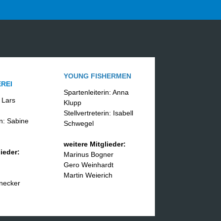
YOUNG FISHERMEN
REI
Spartenleiterin: Anna
 Lars
Klupp
Stellvertreterin: Isabell
in: Sabine
Schwegel
weitere Mitglieder:
ieder:
Marinus Bogner
Gero Weinhardt
Martin Weierich
necker