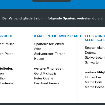
Der Verband gliedert sich in folgende Sparten, vertreten durch:
NZUCHT
KARPFENTEICHWIRTSCHAFT
FLUSS- UND
SEENFISCHE
er: Philipp
Spartenleiter: Alfred
Spartenleiter:
Stier
Dettmann
ter: Peter
Stellvertreter: Torben
Stellvertreter
Heese
Schwarten
tglieder:
weitere Mitglieder:
weitere Mitgl
sen
Gerd Michaelis
Florian Lex
thoff
Peter Oberle
Martin Bork
 Tautenhahn
Bernhard Feneis
Martin Boese