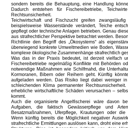
sondern bereits die Behauptung, eine Handlung könne
Dadurch entstehen für Fischereibetriebe, Teichwi
Rechtsunsicherheit.
Teichwirtschaft und Fischzucht greifen zwangsläufi
beispielsweise Wasserstände verändert, Teiche entsch
gepflegt oder technische Anlagen betrieben. Genau diese 
aus strafrechtlicher Perspektive betrachtet werden. Beso
Richtlinie den Begriff des „Ökosystems“ als eigenstän
überwiegend konkrete Umweltmedien wie Boden, Wasser 
komplexe ökologische Zusammenhänge strafrechtlich ges
Was das in der Praxis bedeutet, ist derzeit vielfach 
Fischereibetriebe regelmäßig Konflikte mit Behörden o
notwendige Maßnahmen wie Schilfmahd, die Unterhal
Kormoranen, Bibern oder Reihern geht. Künftig könnten 
aufgeladen werden. Das Risiko liegt dabei weniger in 
schleichenden Klima permanenter Rechtsunsicherheit. 
erhebliche wirtschaftliche Schäden verursachen – selbs
kommt.
Auch die organisierte Angelfischerei wäre davon be
Aufgaben, die faktisch Gewässerpflege und Arte
Besatzmaßnahmen, Uferpflege, Krautungen oder die U
Wenn künftig bereits die Möglichkeit negativer Auswir
strafrechtliche Ermittlungen auslösen kann, droht eine e