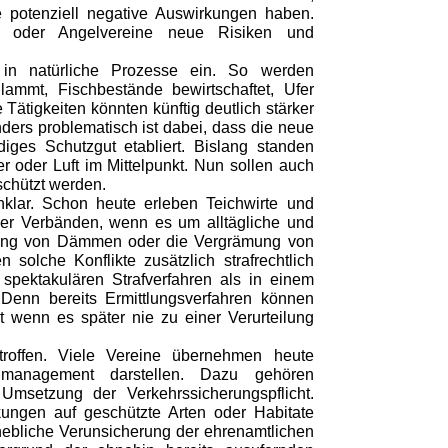
 potenziell negative Auswirkungen haben.
rte oder Angelvereine neue Risiken und
g in natürliche Prozesse ein. So werden
lammt, Fischbestände bewirtschaftet, Ufer
Tätigkeiten könnten künftig deutlich stärker
nders problematisch ist dabei, dass die neue
diges Schutzgut etabliert. Bislang standen
oder Luft im Mittelpunkt. Nun sollen auch
chützt werden.
unklar. Schon heute erleben Teichwirte und
der Verbänden, wenn es um alltägliche und
tung von Dämmen oder die Vergrämung von
solche Konflikte zusätzlich strafrechtlich
spektakulären Strafverfahren als in einem
Denn bereits Ermittlungsverfahren können
t wenn es später nie zu einer Verurteilung
troffen. Viele Vereine übernehmen heute
nmanagement darstellen. Dazu gehören
msetzung der Verkehrssicherungspflicht.
kungen auf geschützte Arten oder Habitate
rhebliche Verunsicherung der ehrenamtlichen