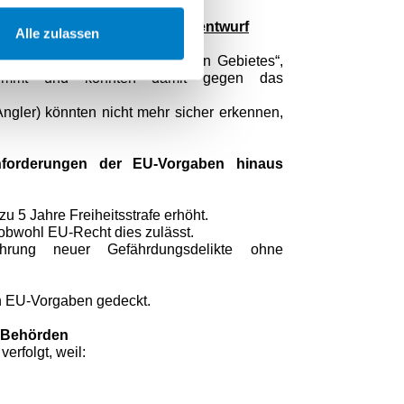
ission zum BMJV-Referentenentwurf
Alle zulassen
aum innerhalb eines geschützten Gebietes“,
estimmt und könnten damit gegen das
 Angler) könnten nicht mehr sicher erkennen,
anforderungen der EU‑Vorgaben hinaus
u 5 Jahre Freiheitsstrafe erhöht.
obwohl EU‑Recht dies zulässt.
ührung neuer Gefährdungsdelikte ohne
ch EU‑Vorgaben gedeckt.
r Behörden
rfolgt, weil: