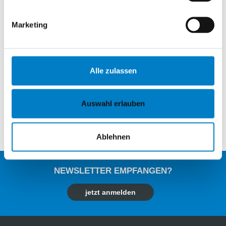
Dr. H. Wedekind, LfL / Institut für Fischerei,
Marketing
StarnbergVeranstaltung FELSOnline-
Versammlung des „Fördervereins der Ehemaligen
der Landesanstalt e. V.“ (FELS)
18.00 – 19.30 Uhr (gleiche Zugangsdaten;
ausschließlich für Mitglieder)
Alle zulassen
Quelle: Institut für Fischerei
Auswahl erlauben
zurück
Ablehnen
NEWSLETTER EMPFANGEN?
jetzt anmelden