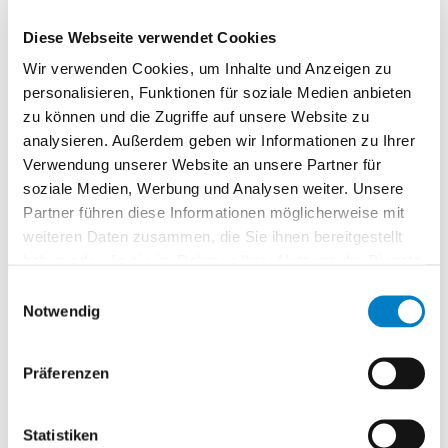
G. Schmidt, LfL / Institut für Fischerei, Starnberg
Diese Webseite verwendet Cookies
Flavobakterien und Forellen – Erkenntnisse aus
dem Bakteriosen-Projekt
Wir verwenden Cookies, um Inhalte und Anzeigen zu
Dr. P. Steinbauer, Tiergesundheitsdienst Bayern,
personalisieren, Funktionen für soziale Medien anbieten
Abteilung Fischgesundheitsdienst, Poing
zu können und die Zugriffe auf unsere Website zu
analysieren. Außerdem geben wir Informationen zu Ihrer
Einfluss organischer Düngung auf Fischertrag,
Wasser- und Bodenqualität in Karpfenteichen
Verwendung unserer Website an unsere Partner für
PhD J. Másilko, LfL / Institut für Fischerei,
soziale Medien, Werbung und Analysen weiter. Unsere
Außenstelle für Karpfenteichwirtschaft, Höchstadt
Partner führen diese Informationen möglicherweise mit
Klimawandel: Welchen Beitrag leistet das
weiteren Daten zusammen, die Sie ihnen bereitgestellt
Fischfutter?
haben oder die sie im Rahmen Ihrer Nutzung der Dienste
E. Schneeberger, Garant-Tiernahrung, Pöchlarn/
gesammelt haben.
Einwilligungsauswahl
Österreich
Notwendig
Regionale Erzeugung von Insekten
(Fliegenmaden, Hermetia illuscens) zur
Verwendung in der Tierernährung
Präferenzen
W. Westermeier, Farminsect, Bergkirchen
Erfahrungen mit der Verwendung von Insekten als
Statistiken
Futtermittel für Forellen und andere Fischarten