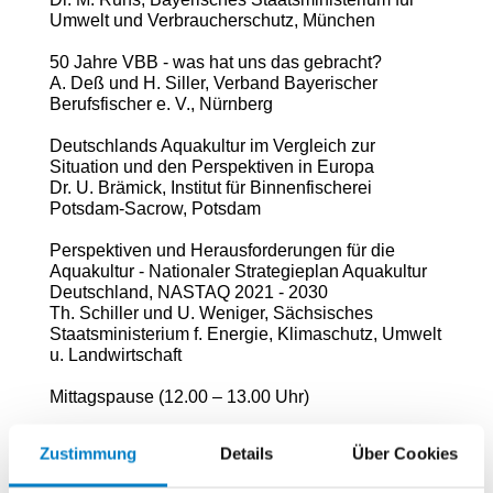
Umwelt und Verbraucherschutz, München
50 Jahre VBB - was hat uns das gebracht?
A. Deß und H. Siller, Verband Bayerischer
Berufsfischer e. V., Nürnberg
Deutschlands Aquakultur im Vergleich zur
Situation und den Perspektiven in Europa
Dr. U. Brämick, Institut für Binnenfischerei
Potsdam-Sacrow, Potsdam
Perspektiven und Herausforderungen für die
Aquakultur - Nationaler Strategieplan Aquakultur
Deutschland, NASTAQ 2021 - 2030
Th. Schiller und U. Weniger, Sächsisches
Staatsministerium f. Energie, Klimaschutz, Umwelt
u. Landwirtschaft
Mittagspause (12.00 – 13.00 Uhr)
Erste Ergebnisse bei der Aufzucht von
Zustimmung
Details
Über Cookies
Forellenbrut in einer Kaltwasser-
(Teil)Kreislaufanlage