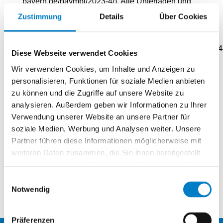
bayern.de/baymbl/2023-4/). Alle Unterlagen und
detailliertere Informationen zur Antragstellung
Zustimmung
Details
Über Cookies
stehen im Förderwegweiser des StMELF unter
„Europäischer Meeres- und Fischereifonds (EMFF
2014 – 2020)“:
(https://www.stmelf.bayern.de/agrarpolitik/foerderung/09
Diese Webseite verwendet Cookies
zur Verfügung. Die Anträge müssen spätestens bis
zum 15. März 2023 bei der EMFF-
Wir verwenden Cookies, um Inhalte und Anzeigen zu
Bewilligungsbehörde eingereicht werden
personalisieren, Funktionen für soziale Medien anbieten
(Ausschlussfrist).
zu können und die Zugriffe auf unsere Website zu
analysieren. Außerdem geben wir Informationen zu Ihrer
Ob ein ähnliches Programm in anderen
Bundesländern angeboten wird, muss beim
Verwendung unserer Website an unsere Partner für
zuständigen Ministerium erfragt werden.
soziale Medien, Werbung und Analysen weiter. Unsere
Partner führen diese Informationen möglicherweise mit
Förderrichtlinie
weiteren Daten zusammen, die Sie ihnen bereitgestellt
Antragsformulare
haben oder die sie im Rahmen Ihrer Nutzung der Dienste
gesammelt haben.
zurück
Einwilligungsauswahl
Notwendig
Präferenzen