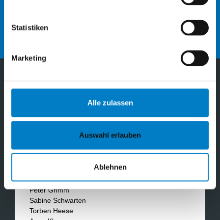
NEWSLETTER EMPFANGEN?
Statistiken
jetzt anmelden
Marketing
Der Verband gliedert sich in folgende Sparten, vertreten
durch:
Alle zulassen
PRÄSIDIUM
Auswahl erlauben
Präsidentin: Isabell Schwegel
Vizepräsidenten
: Philipp Mohnen und Lars
Dettmann
Ablehnen
Alfred Stier
Peter Grimm
Sabine Schwarten
Torben Heese