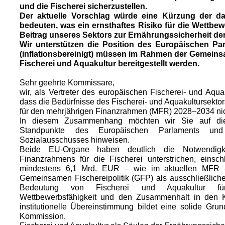
und die Fischerei sicherzustellen.
Der aktuelle Vorschlag würde eine Kürzung der d
bedeuten, was ein ernsthaftes Risiko für die Wettbew
Beitrag unseres Sektors zur Ernährungssicherheit der 
Wir unterstützen die Position des Europäischen Par
(inflationsbereinigt) müssen im Rahmen der Gemeins
Fischerei und Aquakultur bereitgestellt werden.
Sehr geehrte Kommissare,
wir, als Vertreter des europäischen Fischerei- und Aquak
dass die Bedürfnisse des Fischerei- und Aquakultursektor
für den mehrjährigen Finanzrahmen (MFR) 2028–2034 nich
In diesem Zusammenhang möchten wir Sie auf die
Standpunkte des Europäischen Parlaments und
Sozialausschusses hinweisen.
Beide EU-Organe haben deutlich die Notwendigke
Finanzrahmens für die Fischerei unterstrichen, einsch
mindestens 6,1 Mrd. EUR – wie im aktuellen MFR –, 
Gemeinsamen Fischereipolitik (GFP) als ausschließliche
Bedeutung von Fischerei und Aquakultur für Er
Wettbewerbsfähigkeit und den Zusammenhalt in den Kü
institutionelle Übereinstimmung bildet eine solide Gru
Kommission.