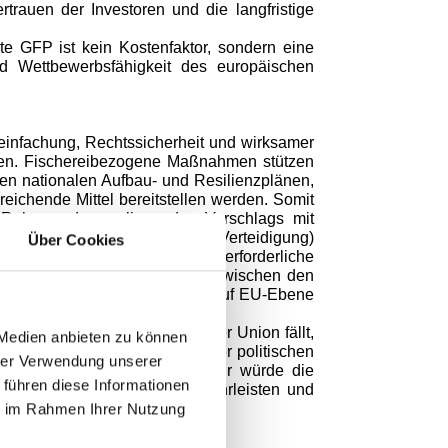
rtrauen der Investoren und die langfristige
te GFP ist kein Kostenfaktor, sondern eine
und Wettbewerbsfähigkeit des europäischen
infachung, Rechtssicherheit und wirksamer
n. Fischereibezogene Maßnahmen stützen
den nationalen Aufbau- und Resilienzplänen,
reichende Mittel bereitstellen werden. Somit
m Rahmen des vorliegenden Vorschlags mit
chen (z. B. Sicherheit und Verteidigung)
Über Cookies
nd Aquakultur nicht die erforderliche
durch erhebliche Unterschiede zwischen den
tischen Zielen der EU und den auf EU-Ebene
ausschließliche Zuständigkeit der Union fällt,
 Medien anbieten zu können
etzung und einer Schwächung der politischen
hrer Verwendung unserer
ten für Fischerei und Aquakultur würde die
 führen diese Informationen
in allen Mitgliedstaaten gewährleisten und
ssanrainerregionen stärken.
ie im Rahmen Ihrer Nutzung
higkeit