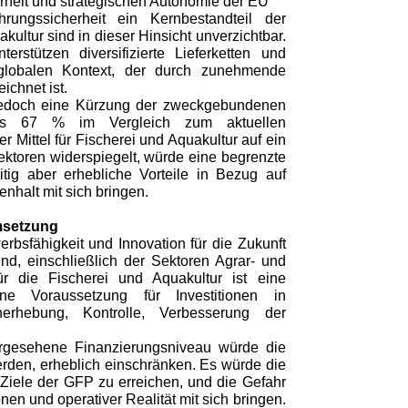
rheit und strategischen Autonomie der EU
ungssicherheit ein Kernbestandteil der
kultur sind in dieser Hinsicht unverzichtbar.
erstützen diversifizierte Lieferketten und
 globalen Kontext, der durch zunehmende
ichnet ist.
 jedoch eine Kürzung der zweckgebundenen
als 67 % im Vergleich zum aktuellen
Mittel für Fischerei und Aquakultur auf ein
ektoren widerspiegelt, würde eine begrenzte
tig aber erhebliche Vorteile in Bezug auf
nhalt mit sich bringen.
Umsetzung
bsfähigkeit und Innovation für die Zukunft
nd, einschließlich der Sektoren Agrar- und
ür die Fischerei und Aquakultur ist eine
e Voraussetzung für Investitionen in
tenerhebung, Kontrolle, Verbesserung der
rgesehene Finanzierungsniveau würde die
erden, erheblich einschränken. Es würde die
 Ziele der GFP zu erreichen, und die Gefahr
en und operativer Realität mit sich bringen.