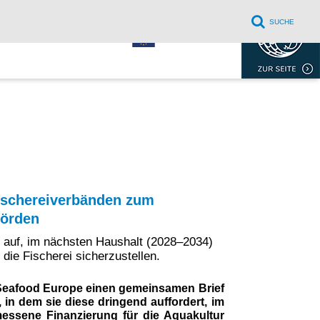
SUCHE
EVENTS
KONTAKT
DOWNLOADS
ischereiverbänden zum
hörden
U auf, im nächsten Haushalt (2028–2034)
die Fischerei sicherzustellen.
eafood Europe einen gemeinsamen Brief
 in dem sie diese dringend auffordert, im
ssene Finanzierung für die Aquakultur