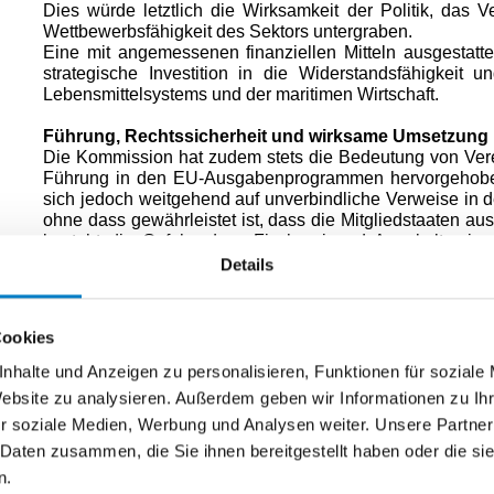
Dies würde letztlich die Wirksamkeit der Politik, das Ve
Wettbewerbsfähigkeit des Sektors untergraben.
Eine mit angemessenen finanziellen Mitteln ausgestatte
strategische Investition in die Widerstandsfähigkeit 
Lebensmittelsystems und der maritimen Wirtschaft.
Führung, Rechtssicherheit und wirksame Umsetzung
Die Kommission hat zudem stets die Bedeutung von Vere
Führung in den EU-Ausgabenprogrammen hervorgehobe
sich jedoch weitgehend auf unverbindliche Verweise in 
ohne dass gewährleistet ist, dass die Mitgliedstaaten aus
besteht die Gefahr, dass Fischerei und Aquakultur i
anderen, höher priorisierten nationalen Politikberei
Details
konkurrieren, was dazu führt, dass Fischerei u
Mindestfinanzierung auf nationaler Ebene erhalten, wo
Mitgliedstaaten und eine Diskrepanz zwischen den poli
Cookies
bereitgestellten Mitteln entstehen.
Für eine vollständig harmonisierte EU-Politik, die in die 
nhalte und Anzeigen zu personalisieren, Funktionen für soziale
birgt dieser Ansatz die Gefahr einer fragmentierten Ums
Website zu analysieren. Außerdem geben wir Informationen zu I
Kohärenz. Die Einführung spezifischer Rechtsvorschrif
r soziale Medien, Werbung und Analysen weiter. Unsere Partner
Vorhersehbarkeit erhöhen, eine einheitliche Umsetzung 
die Glaubwürdigkeit des EU-Handelns in Küsten- und Flu
 Daten zusammen, die Sie ihnen bereitgestellt haben oder die s
n.
Territorialer Zusammenhalt und soziale Widerstandsfä