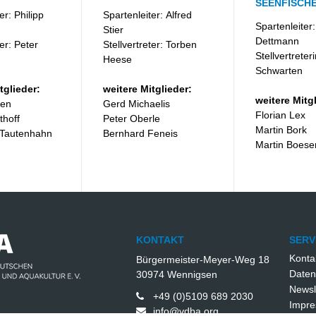
SEENFISCHE
er: Philipp
Spartenleiter: Alfred
Spartenleiter:
Stier
Dettmann
ter: Peter
Stellvertreter: Torben
Stellvertreter
Heese
Schwarten
tglieder:
weitere Mitglieder:
weitere Mitgl
sen
Gerd Michaelis
Florian Lex
thoff
Peter Oberle
Martin Bork
 Tautenhahn
Bernhard Feneis
Martin Boese
KONTAKT
SERV
Konta
Bürgermeister-Meyer-Weg 18
Daten
30974
Wennigsen
Newsl
+49 (0)5109 689 2030
Impr
info@vdba.org