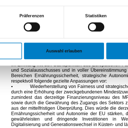
Fischerei, Aquakultur und die Verarbeitung von Fischerei
wirtschaftlichen und sozialen Gefüges vieler Küsten-, Fl
Präferenzen
Statistiken
vielen Gebieten sichern sie einen erheblichen An
Wirtschaftstätigkeit und tragen damit unmittelbar zum 
Widerstandsfähigkeit bei – Ziele, die die Kommission z
Projekts gestellt hat.
Die Gewährleistung einer sichtbaren und greifbaren Un
EU ist daher von entscheidender Bedeutung, um Vert
Engagement für die politischen Ziele der Union aufrechtz
Auswahl erlauben
Vorgeschlagener Weg nach vorn
Im Einklang mit den Standpunkten des Europäischen Par
und Sozialausschusses und in voller Übereinstimmung 
Bereichen Ernährungssicherheit, strategische Autonom
respektvoll folgende gezielte Anpassungen vor:
• Wiederherstellung von Fairness und strategische
durch eine Erhöhung der zweckgebundenen Mindestzuwei
zumindest das derzeitige Finanzierungsniveau des MFR 
sowie durch die Gewährung des Zugangs des Sektors zu
aus der mittelfristigen Überprüfung. Dies würde die derze
Ernährungssicherheit und Autonomie der EU stärken, d
gewährleisten und dringende Investitionen in Wettb
Digitalisierung und Generationswechsel in Küsten- und l