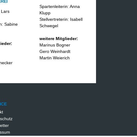
REI
Spartenleiterin: Anna
 Lars
Klupp
Stellvertreterin: Isabell
in: Sabine
Schwegel
weitere Mitglieder:
ieder:
Marinus Bogner
Gero Weinhardt
Martin Weierich
necker
ICE
kt
schutz
etter
essum