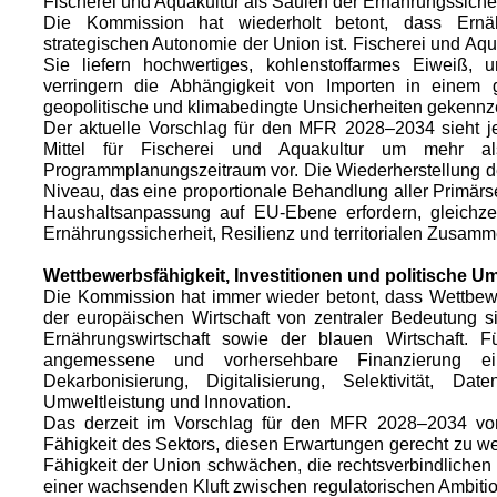
Fischerei und Aquakultur als Säulen der Ernährungssiche
Die Kommission hat wiederholt betont, dass Ernähr
strategischen Autonomie der Union ist. Fischerei und Aqua
Sie liefern hochwertiges, kohlenstoffarmes Eiweiß, unt
verringern die Abhängigkeit von Importen in einem
geopolitische und klimabedingte Unsicherheiten gekennze
Der aktuelle Vorschlag für den MFR 2028–2034 sieht
Mittel für Fischerei und Aquakultur um mehr 
Programmplanungszeitraum vor. Die Wiederherstellung der 
Niveau, das eine proportionale Behandlung aller Primärs
Haushaltsanpassung auf EU-Ebene erfordern, gleichzei
Ernährungssicherheit, Resilienz und territorialen Zusamme
Wettbewerbsfähigkeit, Investitionen und politische 
Die Kommission hat immer wieder betont, dass Wettbewer
der europäischen Wirtschaft von zentraler Bedeutung si
Ernährungswirtschaft sowie der blauen Wirtschaft. F
angemessene und vorhersehbare Finanzierung ein
Dekarbonisierung, Digitalisierung, Selektivität, Da
Umweltleistung und Innovation.
Das derzeit im Vorschlag für den MFR 2028–2034 vo
Fähigkeit des Sektors, diesen Erwartungen gerecht zu w
Fähigkeit der Union schwächen, die rechtsverbindlichen
einer wachsenden Kluft zwischen regulatorischen Ambition