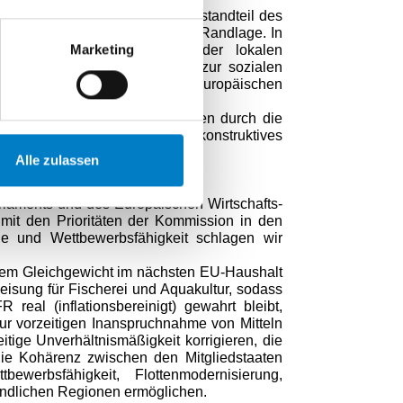
erzeugnissen sind integraler Bestandteil des
uss- und Regionen in äußerster Randlage. In
Marketing
teil der Beschäftigung und der lokalen
territorialen Zusammenhalt und zur sozialen
u Recht in den Mittelpunkt des europäischen
terstützung der Küstengemeinden durch die
rauen, Stabilität und ein konstruktives
uerhalten.
Alle zulassen
laments und des Europäischen Wirtschafts-
mit den Prioritäten der Kommission in den
ie und Wettbewerbsfähigkeit schlagen wir
m Gleichgewicht im nächsten EU-Haushalt
sung für Fischerei und Aquakultur, sodass
real (inflationsbereinigt) gewahrt bleibt,
r vorzeitigen Inanspruchnahme von Mitteln
itige Unverhältnismäßigkeit korrigieren, die
ie Kohärenz zwischen den Mitgliedstaaten
ewerbsfähigkeit, Flottenmodernisierung,
ändlichen Regionen ermöglichen.